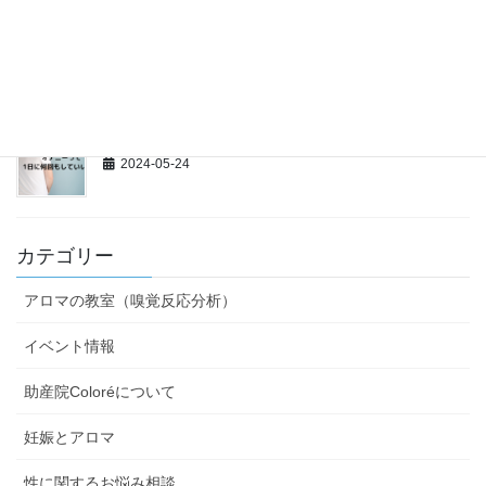
【性教育講演】ほうゆう・キッズホームさん、ありが
とうございました！
2024-05-25
オナニーって1日に何回もしてもいいの？
2024-05-24
カテゴリー
アロマの教室（嗅覚反応分析）
イベント情報
助産院Coloréについて
妊娠とアロマ
性に関するお悩み相談