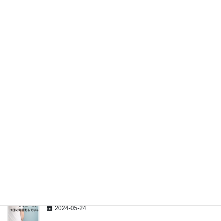
大家族はやばいのか？実は避妊指導が必要なときもあ
る
2024-06-14
嗅覚反応分析士入門講座6月コースを開催します！
2024-06-02
嗅覚反応分析体験会を受けてくださいました！
2024-05-25
【性教育講演】ほうゆう・キッズホームさん、ありが
とうございました！
2024-05-25
オナニーって1日に何回もしてもいいの？
2024-05-24