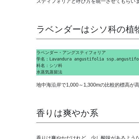
スティフォリアと呼び方を統一させてもらい
ラベンダーはシソ科の植
ラベンダー・アングスティフォリア
学名：Lavandura angustifolia ssp.angustifo
科名：シソ科
水蒸気蒸留法
地中海沿岸で1,000～1,300mの比較的標
香りは爽やか系
香りは爽やかだけれど、少し酸味があるよう