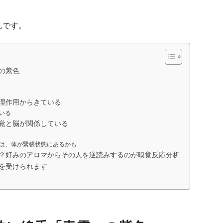
んです。
の紫色
理作用からきている
いる
覚と脳が関係している
は、体が緊張状態にあるかも
？好みのアロマからその人を逆読みするのが嗅覚反応分析
座を受けられます