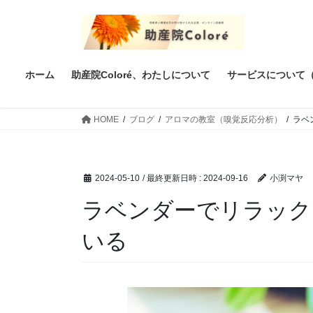
コ
ナ
ン
ビ
テ
ゲ
ン
ー
ツ
シ
ホーム
助産院Coloré、わたしについて
サービスについて
へ
ョ
ス
ン
HOME
ブログ
アロマの教室（嗅覚反応分析）
ラベ
キ
に
ッ
移
プ
動
2024-05-10
/ 最終更新日時 :
2024-09-16
小渕マヤ
ラベンダーでリラック
いる