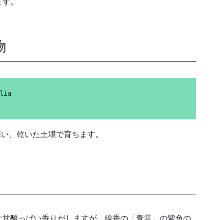
ます。
物
lia
高が高い、乾いた土壌で育ちます。
な甘酸っぱい香りがしますが、線香の「青雲」の紫色の